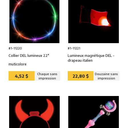
#1-11220
#1-11221
Collier DEL lumineux 22″
Lumineux magnétique DEL -
drapeau italien
muticolore
Chaque sans
Douzaine sans
4,52 $
22,80 $
impression
impression