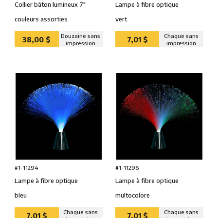
Collier bâton lumineux 7″
Lampe à fibre optique
couleurs assorties
vert
Douzaine sans
Chaque sans
38,00 $
7,01 $
impression
impression
#1-11294
#1-11296
Lampe à fibre optique
Lampe à fibre optique
bleu
multocolore
Chaque sans
Chaque sans
7,01 $
7,01 $