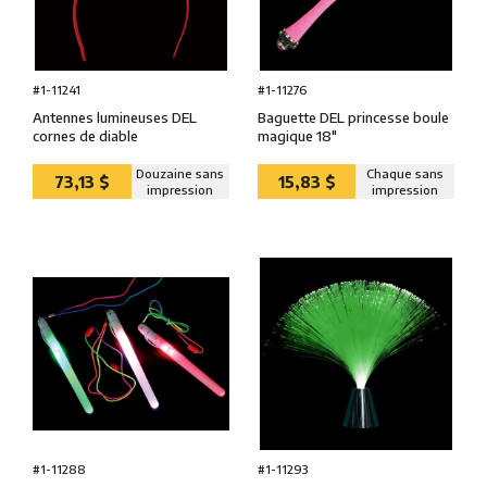
#1-11241
#1-11276
Antennes lumineuses DEL
Baguette DEL princesse boule
cornes de diable
magique 18″
Douzaine sans
Chaque sans
73,13 $
15,83 $
impression
impression
#1-11288
#1-11293