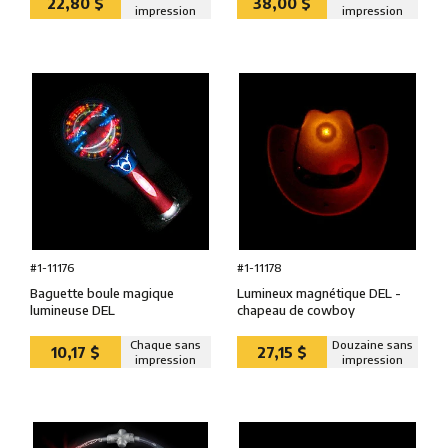
22,80 $
38,00 $
impression
impression
#1-11176
#1-11178
Baguette boule magique
Lumineux magnétique DEL -
lumineuse DEL
chapeau de cowboy
Chaque sans
Douzaine sans
10,17 $
27,15 $
impression
impression