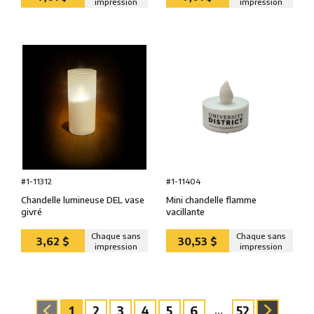
impression
impression
#1-11312
#1-11404
Chandelle lumineuse DEL vase
Mini chandelle flamme
givré
vacillante
Chaque sans
Chaque sans
3,62 $
30,53 $
impression
impression
1
2
3
4
5
6
52
...