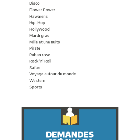
Serpentins Kabuki
Chandelles
Disco
Jeux
Pâques
Lampes
Flower Power
Les adorables peluches
St-Patrick
Lampes de poche DEL
Hawaïens
Lunettes
Saint-Valentin
Lumières FloraLyte™
Hip-Hop
Magic Poppers
Piles
Hollywood
Masques
Mardi gras
Peluches
Mille et une nuits
Petits jouets
Pirate
Plage
Ruban rose
Porte-clés
Rock 'n' Roll
Produits assortis
Safari
Produits électriques
Voyage autour du monde
Tatouages
Western
Sports
DEMANDES