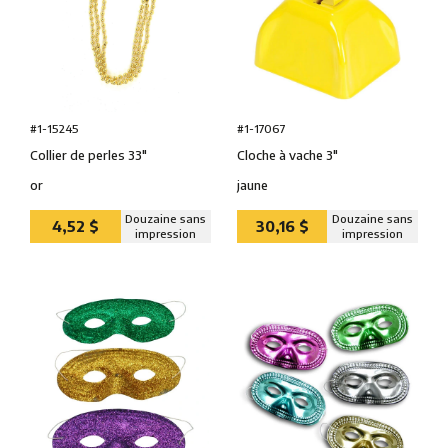
#1-15245
#1-17067
Collier de perles 33″
Cloche à vache 3″
or
jaune
Douzaine sans
Douzaine sans
4,52 $
30,16 $
impression
impression