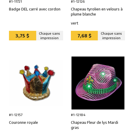
#1-12126
#1-11721
Chapeau tyrolien en velours à
Badge DEL carré avec cordon
plume blanche
vert
Chaque sans
Chaque sans
3,75 $
7,68 $
impression
impression
#1-12184
#1-12157
Chapeau Fleur de lys Mardi
Couronne royale
gras