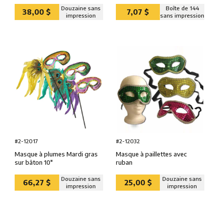
Douzaine sans
Boîte de 144
38,00 $
7,07 $
impression
sans impression
#2-12017
#2-12032
Masque à plumes Mardi gras
Masque à paillettes avec
sur bâton 10″
ruban
Douzaine sans
Douzaine sans
66,27 $
25,00 $
impression
impression