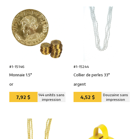
#1-15146
#1-15244
Monnaie 1.5″
Collier de perles 33″
or
argent
144 unités sans
Douzaine sans
7,92 $
4,52 $
impression
impression