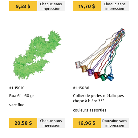
Chaque sans
Chaque sans
9,58 $
14,70 $
impression
impression
#1-15086
#1-15010
Collier de perles métalliques
Boa 6' - 60 gr
chope à bière 33″
vert fluo
couleurs assorties
Chaque sans
Douzaine sans
20,58 $
16,96 $
impression
impression