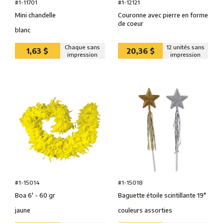
#1-11701
#1-12121
Mini chandelle
Couronne avec pierre en forme
de coeur
blanc
Chaque sans
12 unités sans
1,63 $
20,36 $
impression
impression
#1-15014
#1-15018
Boa 6' - 60 gr
Baguette étoile scintillante 19″
jaune
couleurs assorties