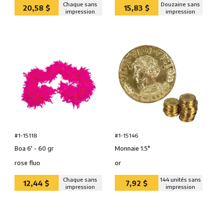
Chaque sans
Douzaine sans
20,58 $
15,83 $
impression
impression
#1-15118
#1-15146
Boa 6' - 60 gr
Monnaie 1.5″
rose fluo
or
Chaque sans
144 unités sans
12,44 $
7,92 $
impression
impression