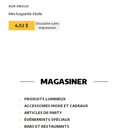
#SM-MINSW
Mini baguette étoile
Douzaine sans
4,52 $
impression
MAGASINER
PRODUITS LUMINEUX
Badges lumineux ″Glow″
ACCESSOIRES MODE ET CADEAUX
Bâtons lumineux ″Glow″
Bijoux mode
ARTICLES DE PARTY
Bijoux lumineux ″Glow″
Cadeaux corporatifs
Articles musicaux
ÉVÉNEMENTS SPÉCIAUX
Industriel et sécurité ″Glow″
Collection bling-bling
Ballons
Dépouillement d'arbre de Noël
BARS ET RESTAURANTS