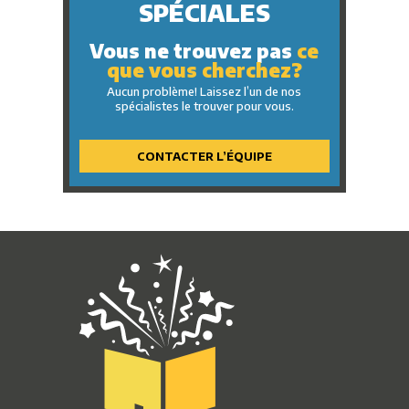
Masques
SPÉCIALES
Mardi gras
Peluches
Mille et une nuits
Petits jouets
Vous ne trouvez pas
ce
Pirate
Plage
que vous cherchez?
Ruban rose
Porte-clés
Rock 'n' Roll
Aucun problème! Laissez l’un de nos
Produits assortis
spécialistes le trouver pour vous.
Safari
Produits électriques
Voyage autour du monde
Tatouages
Western
CONTACTER L’ÉQUIPE
Sports