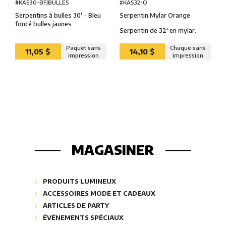
#KAS32-O
#KAS30-BFJBULLES
Serpentin Mylar Orange
Serpentins à bulles 30' - Bleu
foncé bulles jaunes
Serpentin de 32' en mylar.
Paquet sans
Chaque sans
11,05 $
14,10 $
impression
impression
MAGASINER
PRODUITS LUMINEUX
Badges lumineux ″Glow″
ACCESSOIRES MODE ET CADEAUX
Bâtons lumineux ″Glow″
Bijoux mode
ARTICLES DE PARTY
Bijoux lumineux ″Glow″
Cadeaux corporatifs
Articles musicaux
ÉVÉNEMENTS SPÉCIAUX
Industriel et sécurité ″Glow″
Collection bling-bling
Ballons