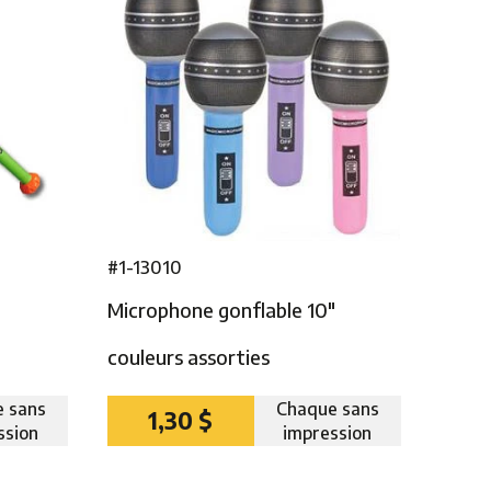
#1-13010
″
Microphone gonflable 10″
couleurs assorties
 sans
Chaque sans
1,30 $
ssion
impression