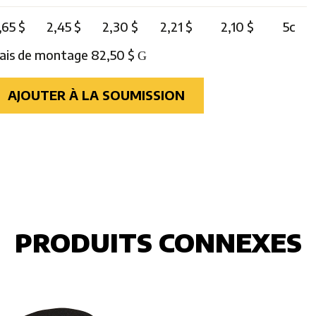
,65 $
2,45 $
2,30 $
2,21 $
2,10 $
5c
rais de montage 82,50 $
G
AJOUTER À LA SOUMISSION
PRODUITS CONNEXES