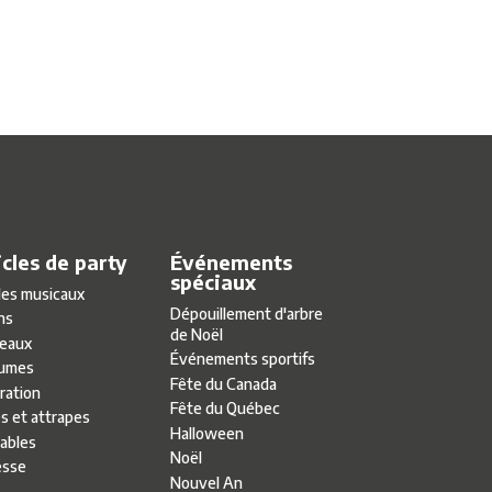
icles de party
Événements
spéciaux
les musicaux
Dépouillement d'arbre
ns
de Noël
eaux
Événements sportifs
umes
Fête du Canada
ration
Fête du Québec
s et attrapes
Halloween
lables
Noël
esse
Nouvel An