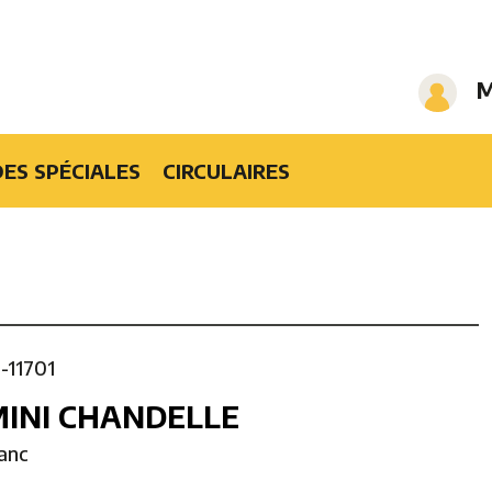
M
ES SPÉCIALES
CIRCULAIRES
1-11701
MINI CHANDELLE
lanc