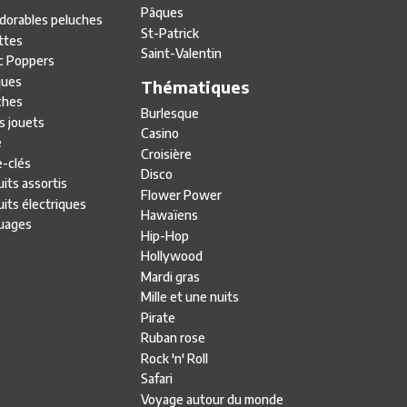
Pâques
adorables peluches
St-Patrick
ttes
Saint-Valentin
c Poppers
ues
Thématiques
ches
Burlesque
s jouets
Casino
e
Croisière
e-clés
Disco
its assortis
Flower Power
its électriques
Hawaïens
uages
Hip-Hop
Hollywood
Mardi gras
Mille et une nuits
Pirate
Ruban rose
Rock 'n' Roll
Safari
Voyage autour du monde