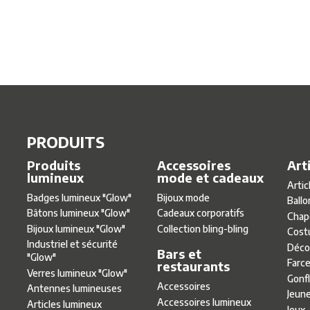
PRODUITS
Produits
Accessoires
Art
lumineux
mode et cadeaux
Artic
Badges lumineux ″Glow″
Bijoux mode
Ballo
Bâtons lumineux ″Glow″
Cadeaux corporatifs
Chap
Bijoux lumineux ″Glow″
Collection bling-bling
Cost
Industriel et sécurité
Déco
Bars et
″Glow″
Farce
restaurants
Verres lumineux ″Glow″
Gonf
Accessoires
Antennes lumineuses
Jeun
Accessoires lumineux
Articles lumineux
Jeux