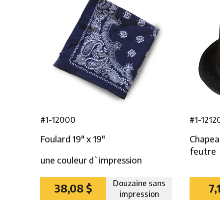
#1-12000
#1-1212
Foulard 19″ x 19″
Chapea
feutre
une couleur d`impression
Douzaine sans
38,08 $
7,
impression