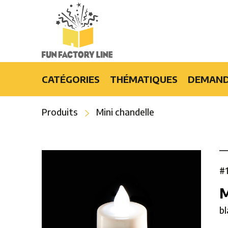
CATÉGORIES
THÉMATIQUES
DEMAND
Produits lumineux
Burlesque
Produits
Mini chandelle
Accessoires mode et cadeaux
Casino
Articles de party
Croisière
Événements spéciaux
Disco
Bars et restaurants
Flower Power
#
Effets spéciaux
Hawaïens
Hip-Hop
b
Hollywood