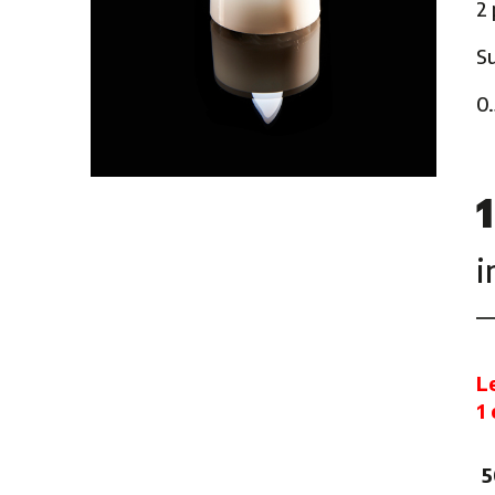
Mardi gras
2 
Mille et une nuits
S
Pirate
0.
Ruban rose
Rock 'n' Roll
Safari
Voyage autour du monde
Western
i
Sports
L
1
5