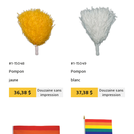
#1-15048
#1-15049
Pompon
Pompon
jaune
blanc
Douzaine sans
Douzaine sans
36,38 $
37,38 $
impression
impression