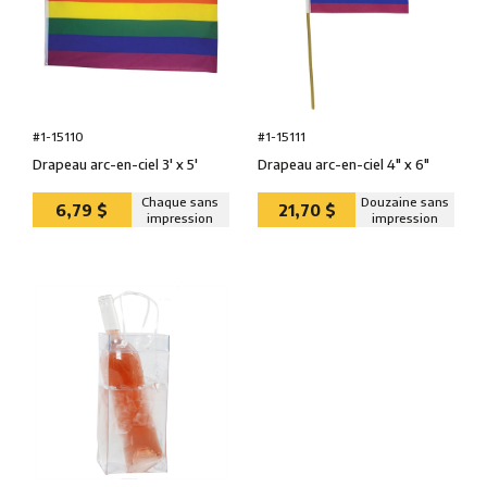
#1-15110
#1-15111
Drapeau arc-en-ciel 3' x 5'
Drapeau arc-en-ciel 4″ x 6″
Chaque sans
Douzaine sans
6,79 $
21,70 $
impression
impression