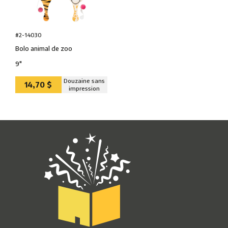
#2-14030
Bolo animal de zoo
9″
Douzaine sans
14,70 $
impression