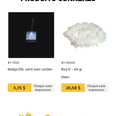
#1-15006
#1-11722
Boa 6' - 60 gr
Badge DEL carré avec cordon
blanc
Chaque sans
Chaque sans
3,75 $
20,58 $
impression
impression