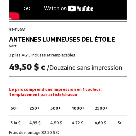
#1-11568
ANTENNES LUMINEUSES DEL ÉTOILE
vert
3 piles AG13 incluses et remplaçables
49,50 $ c
/Douzaine sans impression
Le prix comprend une impression en 1 couleur,
1 emplacement par article/chacun
50+
250+
500+
1000+
2500+
5,14 $
4,95 $
4,80 $
4,72 $
4,60 $
5c
Frais de montage 82,50 $
G