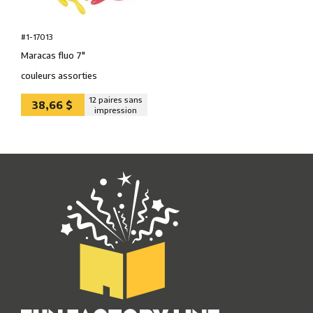
#1-17013
Maracas fluo 7″
couleurs assorties
12 paires sans
38,66 $
impression