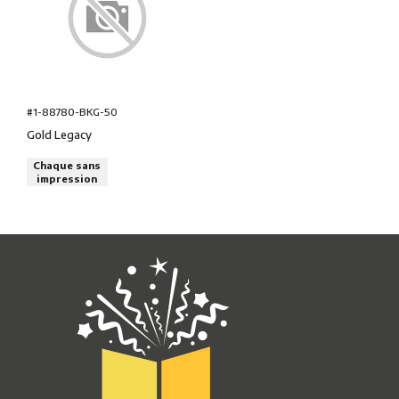
#1-88780-BKG-50
Gold Legacy
Chaque sans
impression