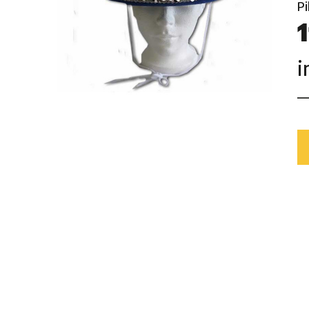
Mardi gras
Pi
1
Mille et une nuits
Pirate
i
Ruban rose
Rock 'n' Roll
Safari
Voyage autour du monde
Western
Sports