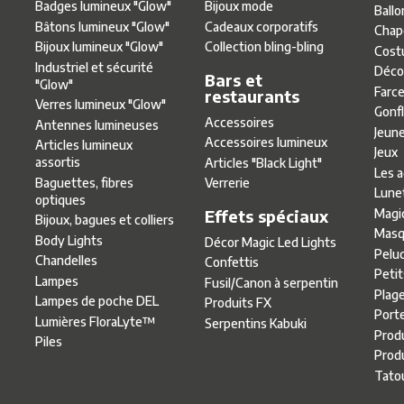
Badges lumineux ″Glow″
Bijoux mode
Ballo
Bâtons lumineux ″Glow″
Cadeaux corporatifs
Chap
Bijoux lumineux ″Glow″
Collection bling-bling
Cost
Industriel et sécurité
Déco
Bars et
″Glow″
Farce
restaurants
Verres lumineux ″Glow″
Gonf
Accessoires
Antennes lumineuses
Jeun
Accessoires lumineux
Articles lumineux
Jeux
assortis
Articles ″Black Light″
Les 
Baguettes, fibres
Verrerie
Lune
optiques
Effets spéciaux
Magi
Bijoux, bagues et colliers
Masq
Body Lights
Décor Magic Led Lights
Pelu
Chandelles
Confettis
Petit
Lampes
Fusil/Canon à serpentin
Plag
Lampes de poche DEL
Produits FX
Port
Lumières FloraLyte™
Serpentins Kabuki
Produ
Piles
Produ
Tato