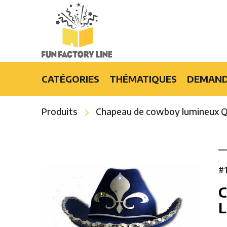
CATÉGORIES
THÉMATIQUES
DEMAND
Produits lumineux
Burlesque
Produits
Chapeau de cowboy lumineux 
Accessoires mode et cadeaux
Casino
Articles de party
Croisière
Événements spéciaux
Disco
Bars et restaurants
Flower Power
#
Effets spéciaux
Hawaïens
Hip-Hop
Hollywood