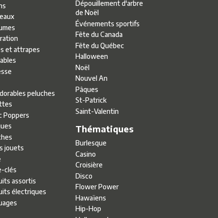
Dépouillement d'arbre
ns
de Noël
eaux
Événements sportifs
umes
Fête du Canada
ration
Fête du Québec
s et attrapes
Halloween
lables
Noël
esse
Nouvel An
Pâques
adorables peluches
St-Patrick
ttes
Saint-Valentin
c Poppers
ues
Thématiques
ches
Burlesque
s jouets
Casino
e
Croisière
e-clés
Disco
its assortis
Flower Power
its électriques
Hawaïens
uages
Hip-Hop