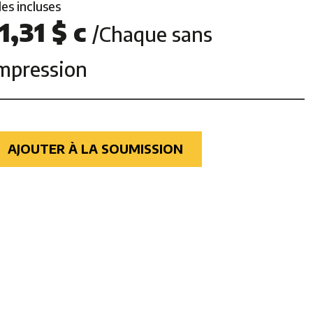
les incluses
1,31 $ c
/Chaque sans
mpression
AJOUTER À LA SOUMISSION