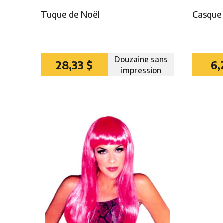
Tuque de Noël
Casque 
Douzaine sans
28,33 $
6,
impression