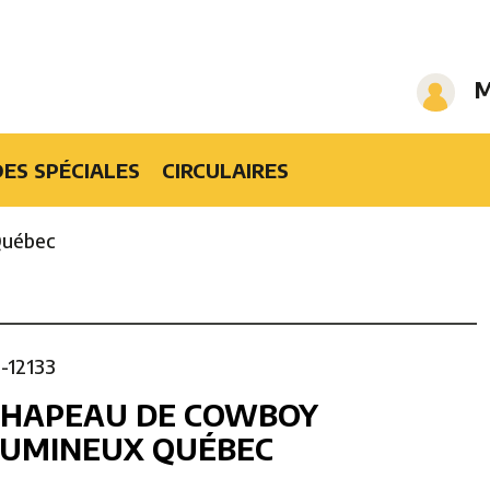
M
ES SPÉCIALES
CIRCULAIRES
Québec
1-12133
CHAPEAU DE COWBOY
LUMINEUX QUÉBEC