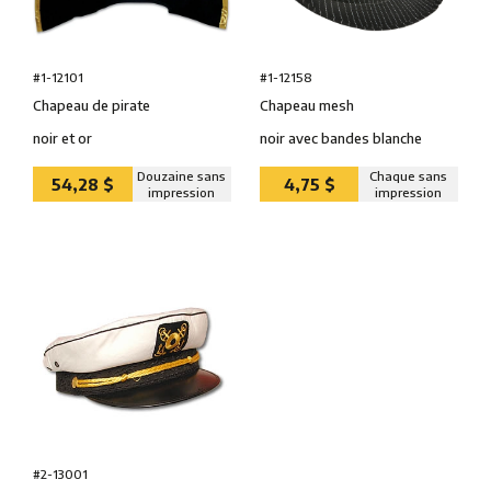
#1-12101
#1-12158
Chapeau de pirate
Chapeau mesh
noir et or
noir avec bandes blanche
Douzaine sans
Chaque sans
54,28 $
4,75 $
impression
impression
#2-13001