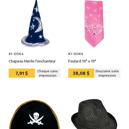
#1-12064
#1-12084
Chapeau Merlin l'enchanteur
Foulard 19″ x 19″
Chaque sans
Douzaine sans
7,91 $
38,08 $
impression
impression