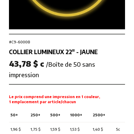
#C9-60008
COLLIER LUMINEUX 22″ - JAUNE
43,78 $ c
/Boîte de 50 sans
impression
Le prix comprend une impression en 1 couleur,
1 emplacement par article/chacun
50+
250+
500+
1000+
2500+
1,96 $
1,75 $
1,59 $
1,53 $
1,40 $
5c