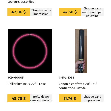
couleurs assorties
Chaque sans
24 unités sans
42,06 $
47,50 $
impression par
impression
douzaine
#MPL-1051
#C9-60005
Canon à confettis 20' - 50'
Collier lumineux 22″ - rose
contient de l'azote
Boîte de 50
Chaque sans
43,78 $
11,76 $
sans impression
impression