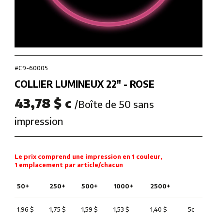
#C9-60005
COLLIER LUMINEUX 22″ - ROSE
43,78 $ c
/Boîte de 50 sans
impression
Le prix comprend une impression en 1 couleur,
1 emplacement par article/chacun
50+
250+
500+
1000+
2500+
1,96 $
1,75 $
1,59 $
1,53 $
1,40 $
5c