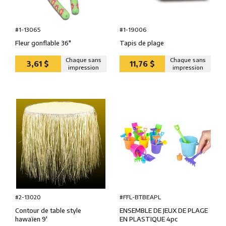
#1-13065
#1-19006
Fleur gonflable 36″
Tapis de plage
Chaque sans
Chaque sans
3,61 $
11,76 $
impression
impression
#FFL-BTBEAPL
#2-13020
ENSEMBLE DE JEUX DE PLAGE
Contour de table style
EN PLASTIQUE 4pc
hawaïen 9'