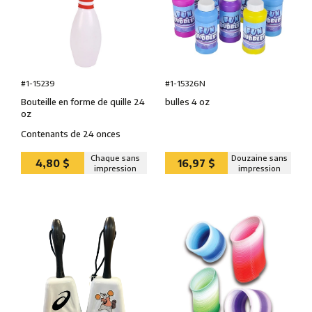
#1-15239
#1-15326N
Bouteille en forme de quille 24
bulles 4 oz
oz
Contenants de 24 onces
Chaque sans
Douzaine sans
4,80 $
16,97 $
impression
impression