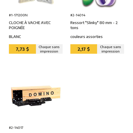
#1-171200N
#2-14014
CLOCHE À VACHE AVEC
Ressort ″Slinky″ 80 mm - 2
POIGNÉE
tons
BLANC
couleurs assorties
Chaque sans
Chaque sans
7,73 $
2,17 $
impression
impression
#2-14017