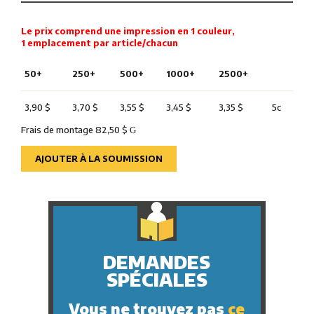
Le prix comprend une impression en 1 couleur,
1 emplacement par article/chacun
50+
250+
500+
1000+
2500+
3,90 $
3,70 $
3,55 $
3,45 $
3,35 $
5c
Frais de montage 82,50 $
G
AJOUTER À LA SOUMISSION
DEMANDES
SPÉCIALES
Vous ne trouvez pas
ce