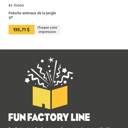
#2-15060
Peluche animaux de la jungle
11″
Chaque sans
135,71 $
impression