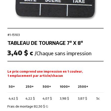
#1-15103
TABLEAU DE TOURNAGE 7″ X 8″
3,40 $ c
/Chaque sans impression
Le prix comprend une impression en 1 couleur,
1 emplacement par article/chacun
50+
250+
500+
1000+
2500+
4,42 $
4,22 $
4,07 $
3,98 $
3,87 $
5c
Frais de montage 82,50 $
G