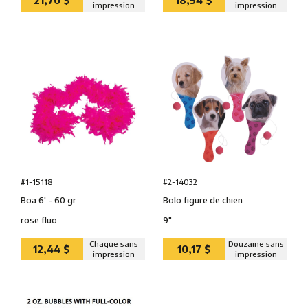
21,70 $
18,54 $
impression
impression
#1-15118
#2-14032
Boa 6' - 60 gr
Bolo figure de chien
rose fluo
9″
Chaque sans
Douzaine sans
12,44 $
10,17 $
impression
impression