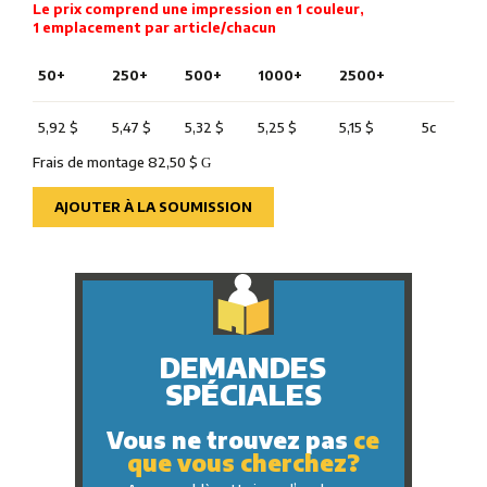
Le prix comprend une impression en 1 couleur,
1 emplacement par article/chacun
50+
250+
500+
1000+
2500+
5,92 $
5,47 $
5,32 $
5,25 $
5,15 $
5c
Frais de montage 82,50 $
G
AJOUTER À LA SOUMISSION
DEMANDES
SPÉCIALES
Vous ne trouvez pas
ce
que vous cherchez?