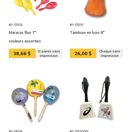
#1-17013
#1-17031
Maracas fluo 7″
Tambour en bois 8″
couleurs assorties
12 paires sans
Chaque sans
38,66 $
26,00 $
impression
impression
#1-171200N
#1-17041