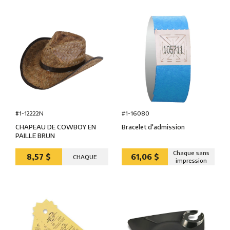
#1-12222N
#1-16080
CHAPEAU DE COWBOY EN
Bracelet d'admission
PAILLE BRUN
Chaque sans
8,57 $
61,06 $
CHAQUE
impression