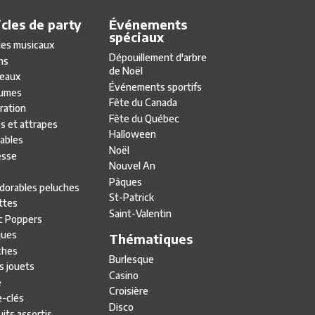
icles de party
Événements
spéciaux
les musicaux
Dépouillement d'arbre
ns
de Noël
eaux
Événements sportifs
umes
Fête du Canada
ration
Fête du Québec
s et attrapes
Halloween
lables
Noël
esse
Nouvel An
Pâques
adorables peluches
St-Patrick
ttes
Saint-Valentin
c Poppers
ues
Thématiques
ches
Burlesque
s jouets
Casino
e
Croisière
e-clés
Disco
its assortis