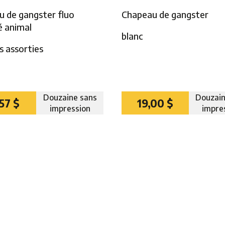
 de gangster fluo
Chapeau de gangster
é animal
blanc
s assorties
Douzaine sans
Douzain
,57 $
19,00 $
impression
impre