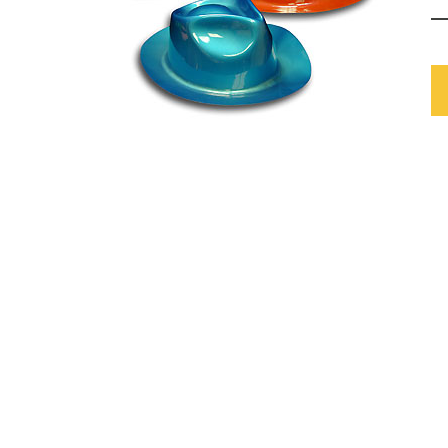
Mardi gras
Mille et une nuits
Pirate
Ruban rose
Rock 'n' Roll
Safari
Voyage autour du monde
Western
Sports