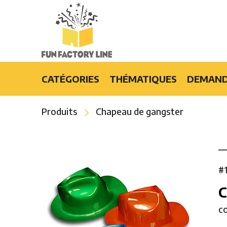
CATÉGORIES
THÉMATIQUES
DEMAND
Produits lumineux
Burlesque
Produits
Chapeau de gangster
Accessoires mode et cadeaux
Casino
Articles de party
Croisière
Événements spéciaux
Disco
Bars et restaurants
Flower Power
#
Effets spéciaux
Hawaïens
Hip-Hop
c
Hollywood