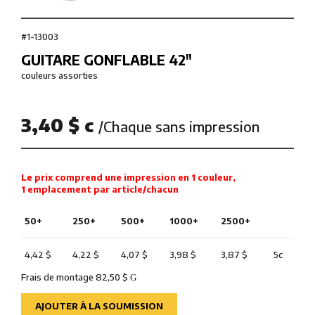
#1-13003
GUITARE GONFLABLE 42″
couleurs assorties
3,40 $ c
/Chaque sans impression
Le prix comprend une impression en 1 couleur,
1 emplacement par article/chacun
50+
250+
500+
1000+
2500+
4,42 $
4,22 $
4,07 $
3,98 $
3,87 $
5c
Frais de montage 82,50 $
G
AJOUTER À LA SOUMISSION