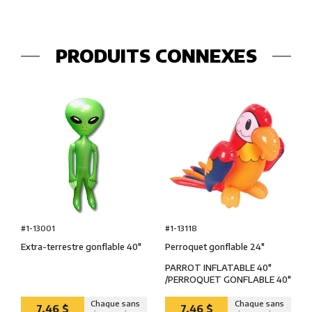
PRODUITS CONNEXES
#1-13118
#1-13001
Perroquet gonflable 24″
Extra-terrestre gonflable 40″
PARROT INFLATABLE 40″
/PERROQUET GONFLABLE 40″
Chaque sans
Chaque sans
7,46 $
7,46 $