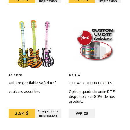
impression
impression
#DTF 4
#1-13120
DTF 4 COULEUR PROCES
Guitare gonflable safari 42″
Option quadrichromie DTF
couleurs assorties
disponible sur 80% de nos
produits.
Chaque sans
2,94 $
VARIES
impression