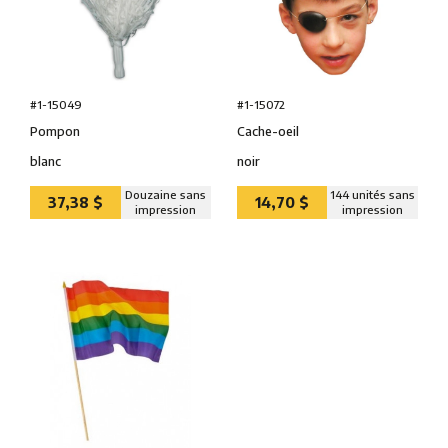
#1-15049
#1-15072
Pompon
Cache-oeil
blanc
noir
Douzaine sans
144 unités sans
37,38 $
14,70 $
impression
impression