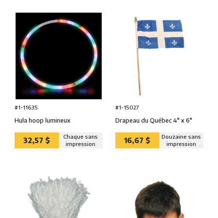
#1-11635
#1-15027
Hula hoop lumineux
Drapeau du Québec 4″ x 6″
Chaque sans
Douzaine sans
32,57 $
16,67 $
impression
impression