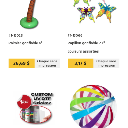
#1-13066
#1-13028
Papillon gonflable 27″
Palmier gonflable 6'
couleurs assorties
Chaque sans
Chaque sans
26,69 $
3,17 $
impression
impression