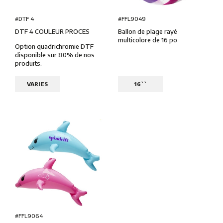
#DTF 4
#FFL9049
DTF 4 COULEUR PROCES
Ballon de plage rayé
multicolore de 16 po
Option quadrichromie DTF
disponible sur 80% de nos
produits.
VARIES
16``
#FFL9064